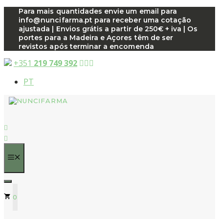
Saltar
Para mais quantidades envie um email para
info@nuncifarma.pt para receber uma cotação
para
ajustada | Envios grátis a partir de 250€ + iva | Os
o
portes para a Madeira e Açores têm de ser
conteúdo
revistos após terminar a encomenda
+351
219 749 392
PT
MENU
0