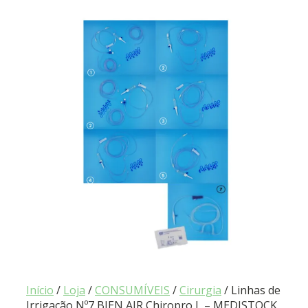
Início
/
Loja
/
CONSUMÍVEIS
/
Cirurgia
/ Linhas de
Irrigação Nº7 BIEN AIR Chiropro L – MEDISTOCK