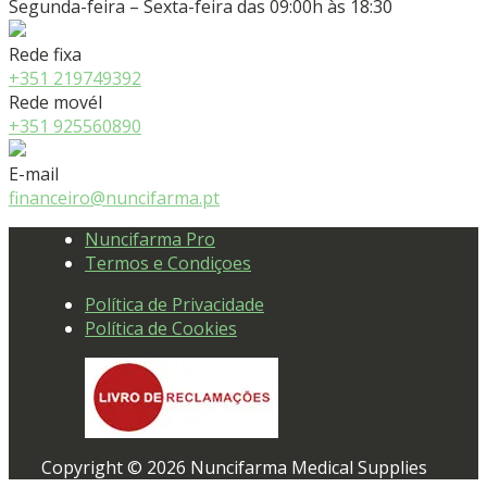
Segunda-feira – Sexta-feira das 09:00h às 18:30
Rede fixa
+351 219749392
Rede movél
+351 925560890
E-mail
financeiro@nuncifarma.pt
Nuncifarma Pro
Termos e Condiçoes
Política de Privacidade
Política de Cookies
Copyright © 2026 Nuncifarma Medical Supplies