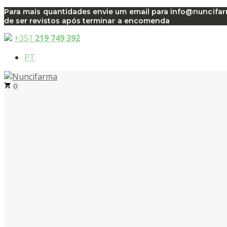
Saltar
Para mais quantidades envie um email para info@nuncifarma
de ser revistos após terminar a encomenda
para
o
+351
219 749 392
conteúdo
PT
0