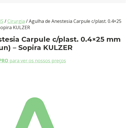
IS
/
Cirurgia
/ Agulha de Anestesia Carpule c/plast. 0.4×25
Sopira KULZER
tesia Carpule c/plast. 0.4×25 mm
 un) – Sopira KULZER
PRO
para ver os nossos preços