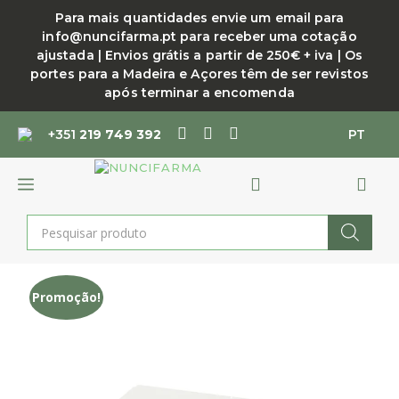
Saltar
Para mais quantidades envie um email para
para
info@nuncifarma.pt para receber uma cotação
o
ajustada | Envios grátis a partir de 250€ + iva | Os
conteúdo
portes para a Madeira e Açores têm de ser revistos
após terminar a encomenda
+351
219 749 392
PT
MENU
Products
search
Promoção!