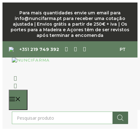
Saltar
para
Para mais quantidades envie um email para
info@nuncifarma.pt para receber uma cotação
o
ajustada | Envios grátis a partir de 250€ + iva | Os
conteúdo
portes para a Madeira e Açores têm de ser revistos
após terminar a encomenda
+351
219 749 392
PT
MENU
Products
search