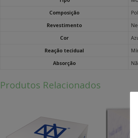
Composição
Po
Revestimento
Ne
Cor
Az
Reação tecidual
Mí
Absorção
Nã
Produtos Relacionados