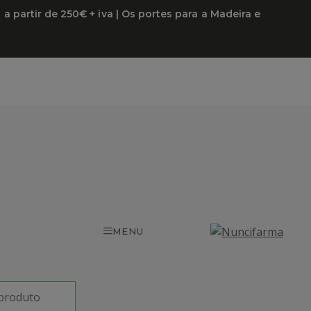
Sutura
 partir de 250€ + iva | Os portes para a Madeira e
Polipropileno
-
Não
Absorvivel
-
Monofilamento
-
Corte
Reverso
-
3/8
-
DS
19mm
-
MENU
6/0
-
75cm
-
Azul
(12