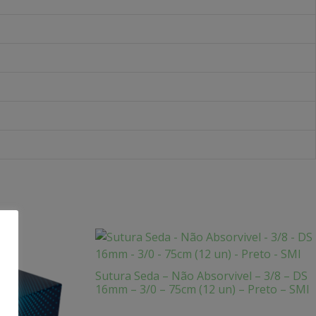
Sutura Seda – Não Absorvivel – 3/8 – DS
16mm – 3/0 – 75cm (12 un) – Preto – SMI