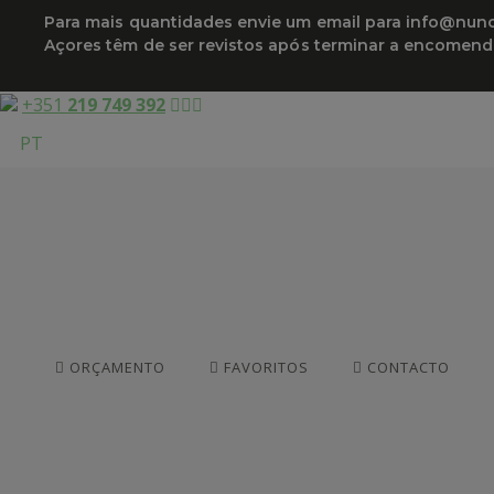
Saltar
Para mais quantidades envie um email para info@nuncif
para
Açores têm de ser revistos após terminar a encomen
o
conteúdo
+351
219 749 392
PT
ORÇAMENTO
FAVORITOS
CONTACTO