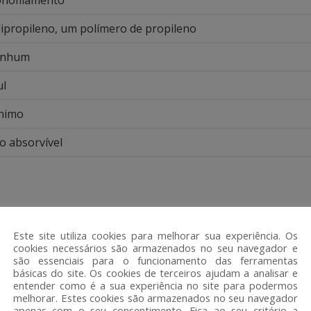
lipropileno, um polímero de propileno
nhum
ul
nimo
o absorvível
Este site utiliza cookies para melhorar sua experiência. Os
cookies necessários são armazenados no seu navegador e
são essenciais para o funcionamento das ferramentas
básicas do site. Os cookies de terceiros ajudam a analisar e
entender como é a sua experiência no site para podermos
melhorar. Estes cookies são armazenados no seu navegador
apenas com o seu consentimento. Fica ao seu critério a