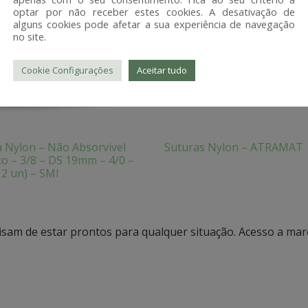
optar por não receber estes cookies. A desativação de
alguns cookies pode afetar a sua experiência de navegação
no site.
Cookie Configurações
Aceitar tudo
 Nylon – Não Absorvivel
Suturas Nylon – ATRAMAT
o – 3/8 – DS 19mm – 4/0 –
12 un) – SMI
cisam de estar prontos para qualquer situação. Acesso a mar