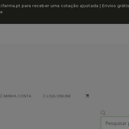
arma.pt para receber uma cotação ajustada | Envios grátis a
da
MINHA CONTA
LOJA ONLINE
PRODUCTS
SEARCH