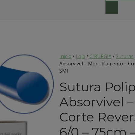
Início
/
Loja
/
CIRURGIA
/
Suturas
Absorvivel – Monofilamento – Cor
SMI
Sutura Poli
Absorvivel 
Corte Rever
6/0 – 75cm –