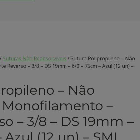
un)
-
SMI
/
Suturas Não Reabsorvíveis
/ Sutura Polipropileno – Não
te Reverso – 3/8 – DS 19mm – 6/0 – 75cm – Azul (12 un) –
propileno – Não
– Monofilamento –
so – 3/8 – DS 19mm –
 Azul (12 un) – SMI