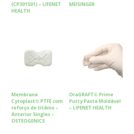
(CP301501) – LIFENET
MEISINGER
HEALTH
Membrana
OraGRAFT® Prime
Cytoplast® PTFE com
Putty Pasta Moldável
reforço de titânio –
– LIFENET HEALTH
Anterior Singles –
OSTEOGENICS