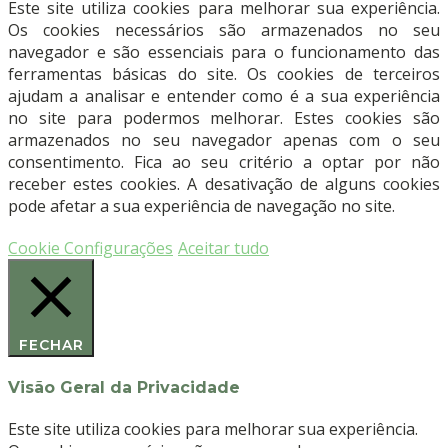
Este site utiliza cookies para melhorar sua experiência.
com
Os cookies necessários são armazenados no seu
cabeça
navegador e são essenciais para o funcionamento das
sextavada
ferramentas básicas do site. Os cookies de terceiros
|
ajudam a analisar e entender como é a sua experiência
dev-
no site para podermos melhorar. Estes cookies são
os
armazenados no seu navegador apenas com o seu
|
consentimento. Fica ao seu critério a optar por não
3,0
receber estes cookies. A desativação de alguns cookies
mm
pode afetar a sua experiência de navegação no site.
|
cinza
Cookie Configurações
Aceitar tudo
original
(10
un)
–
FECHAR
DEVEMED
Visão Geral da Privacidade
Este site utiliza cookies para melhorar sua experiência.