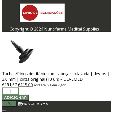
Copyright © 2026 Nuncifarma Medical Supplies
Tachas/Pinos de titânio com cabeça sextavada | dev-os |
3,0 mm | cinza original (10 un) – DEVEMED
O
O
€
191,67
€
115,00
Acresce IVA em vigor
Quantidade
preço
preço
de
original
atual
ADICIONAR
Tachas/Pinos
era:
é:
de
€191,67.
€115,00.
FECHAR
titânio