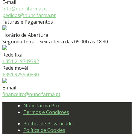
E-mail
info@nuncifarma.pt
pedidos@nuncifarma.pt
Faturas e Pagamentos
Horário de Abertura
Segunda-feira – Sexta-feira das 09:00h às 18:30
Rede fixa
+351 219749392
Rede movél
+351 925560890
E-mail
financeiro@nuncifarma.pt
Nuncifarma Pro
Termos e Condiçoes
Política de Privacidade
Política de Cookies