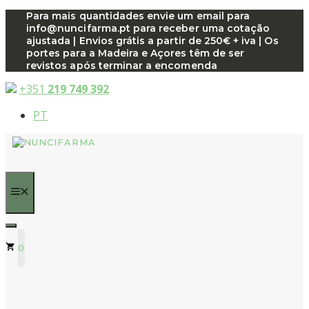
Saltar
Para mais quantidades envie um email para
info@nuncifarma.pt para receber uma cotação
para
ajustada | Envios grátis a partir de 250€ + iva | Os
o
portes para a Madeira e Açores têm de ser
conteúdo
revistos após terminar a encomenda
+351
219 749 392
PT
MENU
0