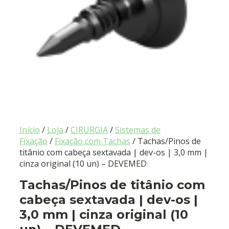
Início
/
Loja
/
CIRURGIA
/
Sistemas de
Fixação
/
Fixação com Tachas
/ Tachas/Pinos de
titânio com cabeça sextavada | dev-os | 3,0 mm |
cinza original (10 un) – DEVEMED
Tachas/Pinos de titânio com
cabeça sextavada | dev-os |
3,0 mm | cinza original (10