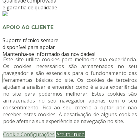
Qualidade comprovada
e garantia de qualidade
APOIO AO CLIENTE
Suporte técnico sempre
disponível para apoiar
Mantenha-se informado das novidades!
Este site utiliza cookies para melhorar sua experiência.
Os cookies necessários são armazenados no seu
navegador e são essenciais para o funcionamento das
ferramentas básicas do site. Os cookies de terceiros
ajudam a analisar e entender como é a sua experiência
Li e compreendi as condições em que os dados
no site para podermos melhorar. Estes cookies são
pessoais são processados, conforme descrito na
política
armazenados no seu navegador apenas com o seu
de privacidade
.
consentimento. Fica ao seu critério a optar por não
receber estes cookies. A desativação de alguns cookies
Desejo receber informações comerciais da
pode afetar a sua experiência de navegação no site.
Nuncifarma, de acordo com as condições descritas na
política de privacidade
, que li e aceito.
Cookie Configurações
Aceitar tudo