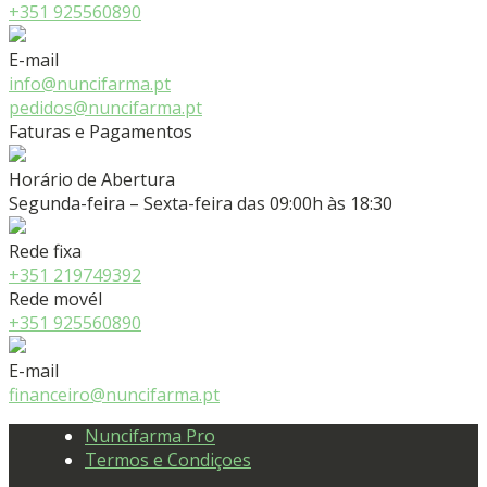
+351 925560890
E-mail
info@nuncifarma.pt
pedidos@nuncifarma.pt
Faturas e Pagamentos
Horário de Abertura
Segunda-feira – Sexta-feira das 09:00h às 18:30
Rede fixa
+351 219749392
Rede movél
+351 925560890
E-mail
financeiro@nuncifarma.pt
Nuncifarma Pro
Termos e Condiçoes