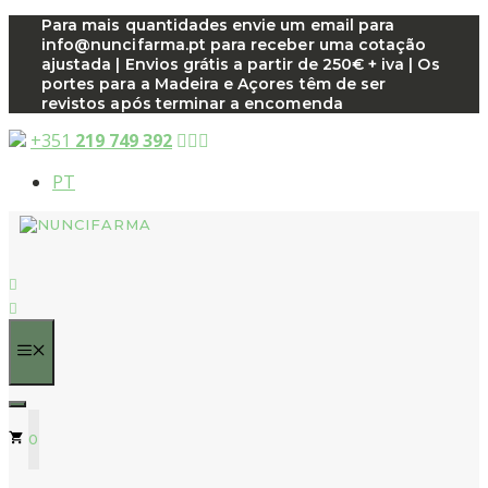
Saltar
Para mais quantidades envie um email para
info@nuncifarma.pt para receber uma cotação
para
ajustada | Envios grátis a partir de 250€ + iva | Os
o
portes para a Madeira e Açores têm de ser
conteúdo
revistos após terminar a encomenda
+351
219 749 392
PT
MENU
0