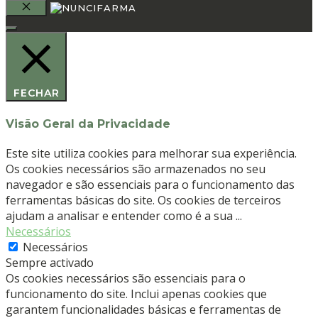
Chave
era:
é:
de
€48,85.
€41,52.
FECHAR
fenda
para
Tachas/Pinos
MP10
Master
FECHAR
Pin
Visão Geral da Privacidade
(MP11)
-
Este site utiliza cookies para melhorar sua experiência.
MEISINGER
Os cookies necessários são armazenados no seu
navegador e são essenciais para o funcionamento das
ferramentas básicas do site. Os cookies de terceiros
ajudam a analisar e entender como é a sua
...
Necessários
Necessários
Sempre activado
Os cookies necessários são essenciais para o
funcionamento do site. Inclui apenas cookies que
garantem funcionalidades básicas e ferramentas de