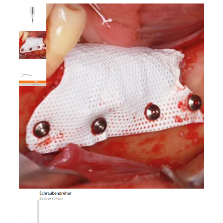
Início
/
Loja
/
CIRURGIA
/
Sistemas de
Fixação
/
Fixação com Tachas
/ Chave de fenda
para Tachas/Pinos MP10 Master Pin (MP11) –
MEISINGER
Chave de fenda para
Tachas/Pinos MP10 Master
Pin (MP11) – MEISINGER
Junte-se à
NUNCIFARMA PRO
para ver os