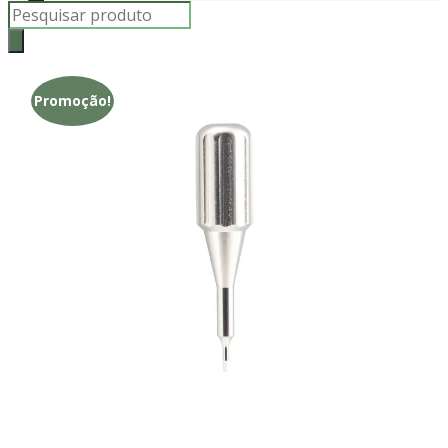
Products
search
Promoção!