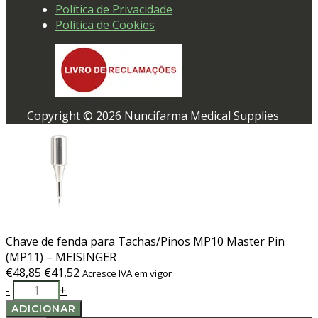
Política de Privacidade
Política de Cookies
Copyright © 2026 Nuncifarma Medical Supplies
Chave de fenda para Tachas/Pinos MP10 Master Pin
(MP11) – MEISINGER
O
O
€
48,85
€
41,52
Acresce IVA em vigor
Quantidade
preço
preço
-
+
de
original
atual
ADICIONAR