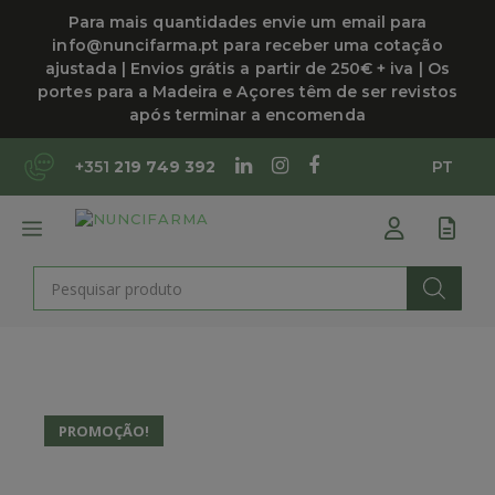
Saltar
Para mais quantidades envie um email para
para
info@nuncifarma.pt para receber uma cotação
o
ajustada | Envios grátis a partir de 250€ + iva | Os
conteúdo
portes para a Madeira e Açores têm de ser revistos
após terminar a encomenda
+351
219 749 392
PT
MENU
Products
search
PROMOÇÃO!