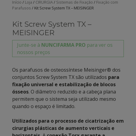
Início
/
Loja
/
CIRURGIA
/
Sistemas de Fixação
/
Fixação com
Parafusos
/ Kit Screw System TX – MEISINGER
Kit Screw System TX –
MEISINGER
Junte-se à
NUNCIFARMA PRO
para ver os
nossos preços
Os parafusos de osteossíntese Meisinger® dos
conjuntos Screw System TX são utilizados
para
fixação universal e estabilização de blocos
ósseos
. O diâmetro reduzido e a cabeça plana
permitem que o sistema seja utilizado mesmo
quando o espaço é limitado.
Utilizados para o processo de cicatrização em
cirurgias plásticas de aumento verticais e
horizontais.
A
conexão Torx garante a