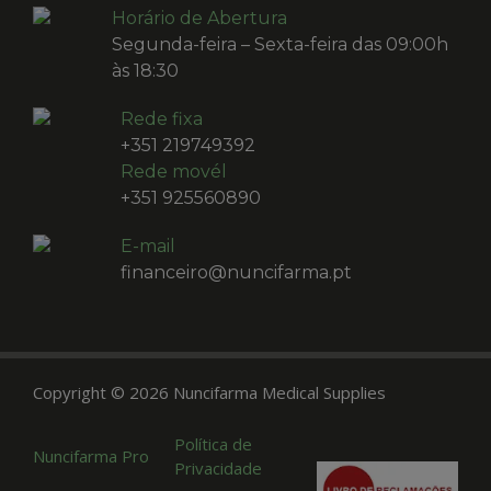
Horário de Abertura
Segunda-feira – Sexta-feira das 09:00h
às 18:30
Rede fixa
+351 219749392
Rede movél
+351 925560890
E-mail
financeiro@nuncifarma.pt
Copyright © 2026 Nuncifarma Medical Supplies
A partir de
Política de
€
810,59
Acresce
Nuncifarma Pro
Privacidade
IVA em vigor
A