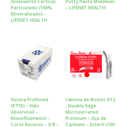
Aloenxerto Cortical
Putty Pasta Moldável
Particulado (100%
– LIFENET HEALTH
Mineralizado) –
LIFENET HEALTH
Sutura Profimed
Lâmina de Bisturi #12
(PTFE) – Não
, Double Edge
Absorvivel –
Microserrated
Monofilamento –
Premium – Aço de
Corte Reverso – 3/8 –
Carbono – Estéril (100