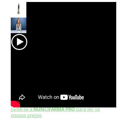
Início
/
Loja
/
CIRURGIA
/
Sistemas de
Fixação
/
Fixação com Parafusos
/ Punho Pro-
Fix™ (PFDH) – OSTEOGENICS
Punho Pro-Fix™ (PFDH) –
OSTEOGENICS
Junte-se à
NUNCIFARMA PRO
para ver os
nossos preços