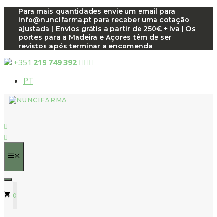
Saltar
Para mais quantidades envie um email para
info@nuncifarma.pt para receber uma cotação
para
ajustada | Envios grátis a partir de 250€ + iva | Os
o
portes para a Madeira e Açores têm de ser
conteúdo
revistos após terminar a encomenda
+351
219 749 392
PT
MENU
0