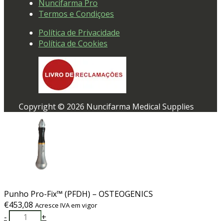
Nuncifarma Pro
Termos e Condiçoes
Política de Privacidade
Política de Cookies
Copyright © 2026 Nuncifarma Medical Supplies
Punho Pro-Fix™ (PFDH) – OSTEOGENICS
€
453,08
Acresce IVA em vigor
Quantidade
-
+