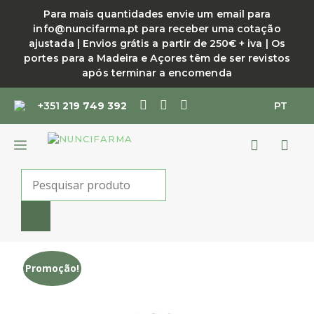
Saltar
Para mais quantidades envie um email para
para
info@nuncifarma.pt para receber uma cotação
o
ajustada | Envios grátis a partir de 250€ + iva | Os
conteúdo
portes para a Madeira e Açores têm de ser revistos
após terminar a encomenda
+351
219 749 392
PT
MENU
Products
search
Promoção!