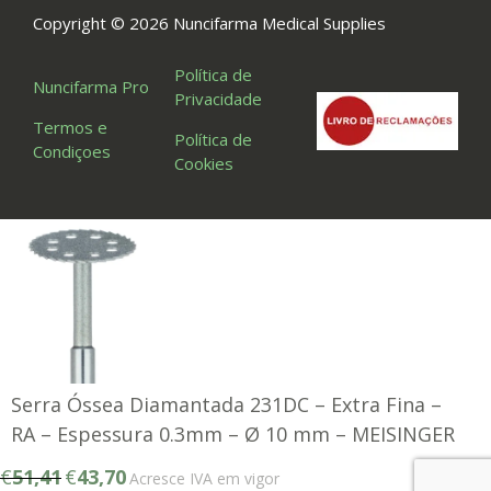
Copyright © 2026 Nuncifarma Medical Supplies
Política de
Nuncifarma Pro
Privacidade
Termos e
Política de
Condiçoes
Cookies
Serra Óssea Diamantada 231DC – Extra Fina –
RA – Espessura 0.3mm – Ø 10 mm – MEISINGER
O
O
€
51,41
€
43,70
Acresce IVA em vigor
preço
preço