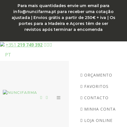
Saltar
Para mais quantidades envie um email para
para
info@nuncifarma.pt para receber uma cotação
o
ajustada | Envios grátis a partir de 250€ + iva | Os
conteúdo
portes para a Madeira e Açores têm de ser
revistos após terminar a encomenda
+351
219 749 392
PT
ORÇAMENTO
FAVORITOS
CONTACTO
MENU
MINHA CONTA
LOJA ONLINE