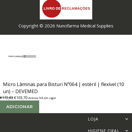
Copyright © 2026 Nuncifarma Medical Supplies
Micro Lâminas para Bisturi Nº064 | estéril | flexível (10
un) – DEVEMED
O
O
€
172,83
€
103,70
Acresce IVA em vigor
preço
preço
ADICIONAR
original
atual
era:
é:
LOJA
€172,83.
€103,70.
HIGIENE ORAL