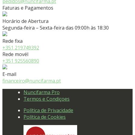
pedidos@nuncifarma.pt
Faturas e Pagamentos
Horário de Abertura
Segunda-feira – Sexta-feira das 09:00h às 18:30
Rede fixa
+351 219749392
Rede movél
+351 925560890
E-mail
financeiro@nuncifarma.pt
Nuncifarma Pro
Termos e Condiçoes
Política de Privacidade
Política de Cookies