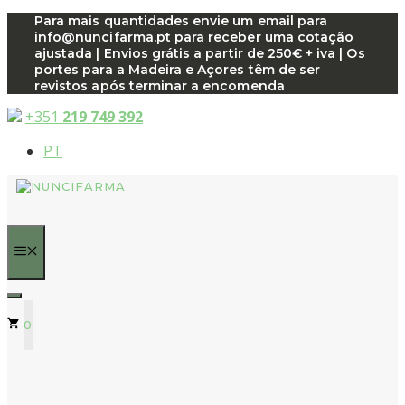
Saltar
Para mais quantidades envie um email para
info@nuncifarma.pt para receber uma cotação
para
ajustada | Envios grátis a partir de 250€ + iva | Os
o
portes para a Madeira e Açores têm de ser
conteúdo
revistos após terminar a encomenda
+351
219 749 392
PT
MENU
0