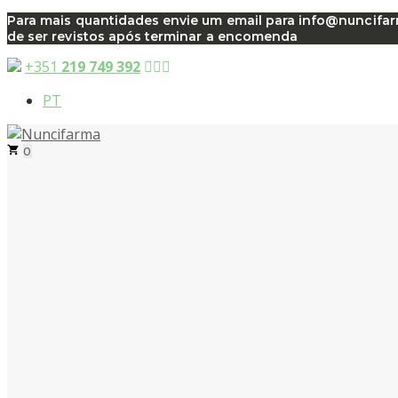
Saltar
Para mais quantidades envie um email para info@nuncifarma
de ser revistos após terminar a encomenda
para
o
+351
219 749 392
conteúdo
PT
0