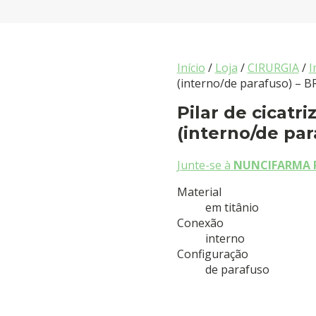
Início
/
Loja
/
CIRURGIA
/
I
(interno/de parafuso) – 
Pilar de cicat
(interno/de pa
Junte-se à
NUNCIFARMA 
Material
em titânio
Conexão
interno
Configuração
de parafuso