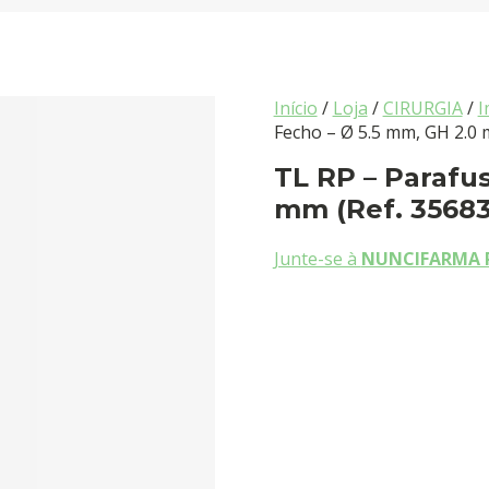
Início
/
Loja
/
CIRURGIA
/
I
Fecho – Ø 5.5 mm, GH 2.0
TL RP – Parafu
mm (Ref. 35683
Junte-se à
NUNCIFARMA 