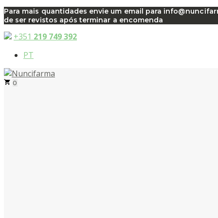
Saltar
Para mais quantidades envie um email para info@nuncifarma
de ser revistos após terminar a encomenda
para
o
+351
219 749 392
conteúdo
PT
0