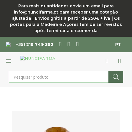
Saltar
Para mais quantidades envie um email para
para
info@nuncifarma.pt para receber uma cotação
o
ajustada | Envios grátis a partir de 250€ + iva | Os
conteúdo
portes para a Madeira e Açores têm de ser revistos
após terminar a encomenda
+351
219 749 392
PT
MENU
Products
search