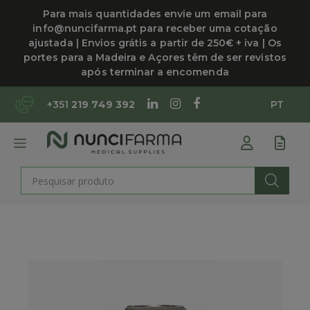
Saltar
Para mais quantidades envie um email para
para
info@nuncifarma.pt para receber uma cotação
o
ajustada | Envios grátis a partir de 250€ + iva | Os
conteúdo
portes para a Madeira e Açores têm de ser revistos
após terminar a encomenda
+351
219 749 392
PT
MENU
Products
search