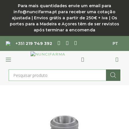
Saltar
Para mais quantidades envie um email para
para
info@nuncifarma.pt para receber uma cotação
o
ajustada | Envios grátis a partir de 250€ + iva | Os
conteúdo
portes para a Madeira e Açores têm de ser revistos
após terminar a encomenda
+351
219 749 392
PT
MENU
Products
search