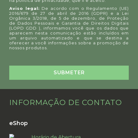
na
política de privacidade
, que li e aceito.
Aviso legal:
De acordo com o Regulamento (UE)
2016/679 de 27 de abril de 2016 (GDPR) e a Lei
Orgânica 3/2018, de 5 de dezembro, de Proteção
de Dados Pessoais e Garantia de Direitos Digitais
(LOPD GDD ), informamos você que os dados que
aparecem nesta comunicação estão incluídos em
um arquivo automatizado e que se destina a
oferecer a você informações sobre a promoção de
nossos produtos.
INFORMAÇÃO DE CONTATO
eShop
Horário de Abertura