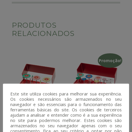
PRODUTOS
RELACIONADOS
Promoção!
Este site utiliza cookies para melhorar sua experiência.
Os cookies necessários são armazenados no seu
navegador e são essenciais para o funcionamento das
ferramentas básicas do site. Os cookies de terceiros
ajudam a analisar e entender como é a sua experiência
Kit Luster®
Kit Finalizador
no site para podermos melhorar. Estes cookies são
Laboratório Extraoral
CAD/CAM (SC01) –
armazenados no seu navegador apenas com o seu
– MEISINGER
MEISINGER
consentimento. Fica ao seu critério a optar por não