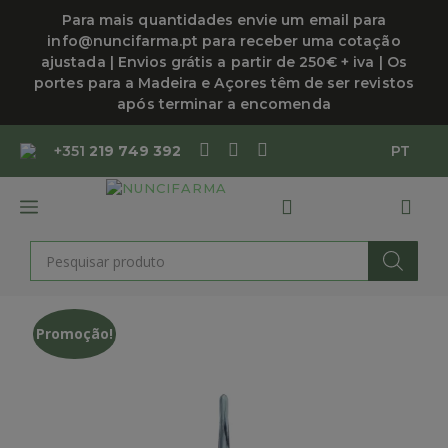
Saltar
Para mais quantidades envie um email para
para
info@nuncifarma.pt para receber uma cotação
o
ajustada | Envios grátis a partir de 250€ + iva | Os
conteúdo
portes para a Madeira e Açores têm de ser revistos
após terminar a encomenda
+351
219 749 392
PT
MENU
Products
search
Promoção!