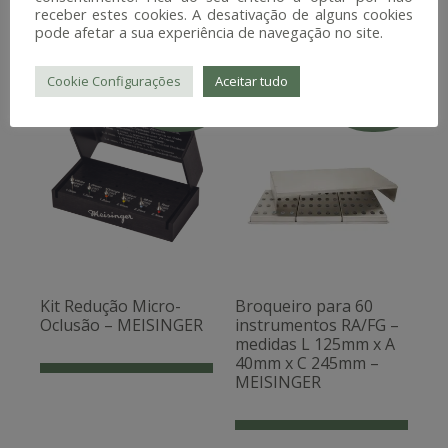
receber estes cookies. A desativação de alguns cookies
pode afetar a sua experiência de navegação no site.
Cookie Configurações
Aceitar tudo
Promoção!
Promoção!
Kit Redução Micro-
Broqueiro para 60
Oclusão – MEISINGER
instrumentos RA/FG –
medidas L 125mm x A
40mm x C 245mm –
MEISINGER