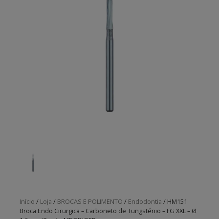
Início
/
Loja
/
BROCAS E POLIMENTO
/
Endodontia
/ HM151
Broca Endo Cirurgica – Carboneto de Tungsténio – FG XXL – Ø