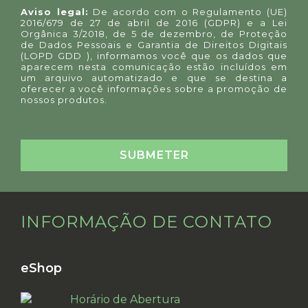
Aviso legal:
De acordo com o Regulamento (UE)
2016/679 de 27 de abril de 2016 (GDPR) e a Lei
Orgânica 3/2018, de 5 de dezembro, de Proteção
de Dados Pessoais e Garantia de Direitos Digitais
(LOPD GDD ), informamos você que os dados que
aparecem nesta comunicação estão incluídos em
um arquivo automatizado e que se destina a
oferecer a você informações sobre a promoção de
nossos produtos.
INFORMAÇÃO DE CONTATO
eShop
Horário de Abertura