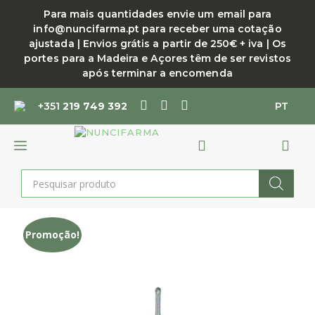
Saltar
Para mais quantidades envie um email para
para
info@nuncifarma.pt para receber uma cotação
o
ajustada | Envios grátis a partir de 250€ + iva | Os
conteúdo
portes para a Madeira e Açores têm de ser revistos
após terminar a encomenda
+351
219 749 392
PT
MENU
Products
search
Promoção!