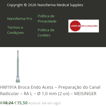
Copyright © 2026 Nuncifarma Medical Supplies
Política de
Nuncifarma Pro
Privacidade
Termos e
Política de
Condiçoes
Cookies
HM191A Broca Endo Acess – Preparação do Canal
Radicular – RA L – Ø 1,0 mm (2 un) – MEISINGER
O
O
€
18,24
€
15,50
Acresce IVA em vigor