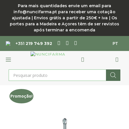
Saltar
Para mais quantidades envie um email para
para
info@nuncifarma.pt para receber uma cotação
o
ajustada | Envios grátis a partir de 250€ + iva | Os
conteúdo
portes para a Madeira e Açores têm de ser revistos
após terminar a encomenda
+351
219 749 392
PT
MENU
Products
search
Promoção!