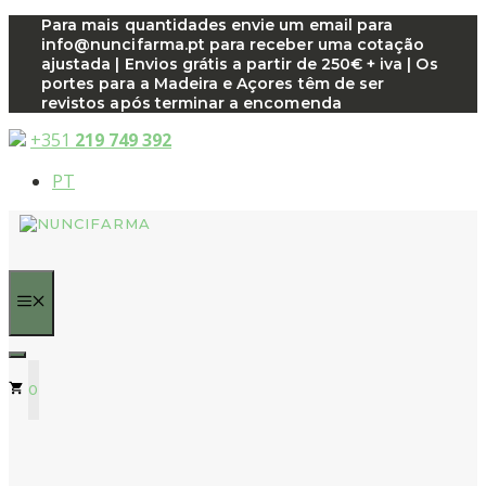
Saltar
Para mais quantidades envie um email para
info@nuncifarma.pt para receber uma cotação
para
ajustada | Envios grátis a partir de 250€ + iva | Os
o
portes para a Madeira e Açores têm de ser
conteúdo
revistos após terminar a encomenda
+351
219 749 392
PT
MENU
0