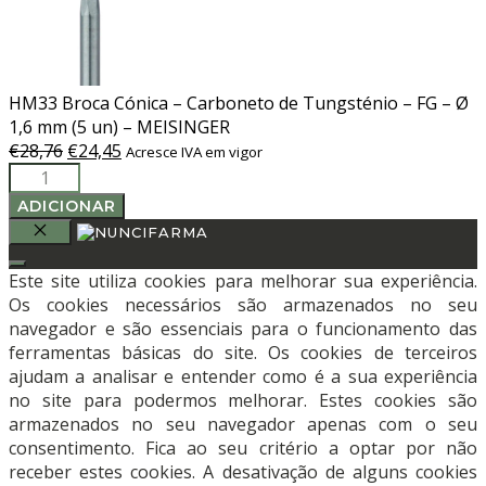
HM33 Broca Cónica – Carboneto de Tungsténio – FG – Ø
1,6 mm (5 un) – MEISINGER
O
O
€
28,76
€
24,45
Acresce IVA em vigor
Quantidade
preço
preço
de
original
atual
ADICIONAR
HM33
era:
é:
Broca
€28,76.
€24,45.
FECHAR
Cónica
Este site utiliza cookies para melhorar sua experiência.
-
Os cookies necessários são armazenados no seu
Carboneto
navegador e são essenciais para o funcionamento das
de
ferramentas básicas do site. Os cookies de terceiros
Tungsténio
ajudam a analisar e entender como é a sua experiência
-
no site para podermos melhorar. Estes cookies são
FG
armazenados no seu navegador apenas com o seu
-
consentimento. Fica ao seu critério a optar por não
Ø
receber estes cookies. A desativação de alguns cookies
1,6