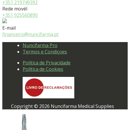
+351 219749392
Rede movél
+351 925560890
E-mail
financeiro@nuncifarma.pt
Nuncifarma Pro
Termos e Condiçoes
Política de Privacidade
Política de Cookies
Copyright © 2026 Nuncifarma Medical Supplies