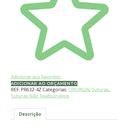
Adicionar aos favoritos
ADICIONAR AO ORÇAMENTO
REF:
PR632-4Z
Categorias:
CIRURGIA
,
Suturas
,
Suturas Não Reabsorvíveis
Descrição