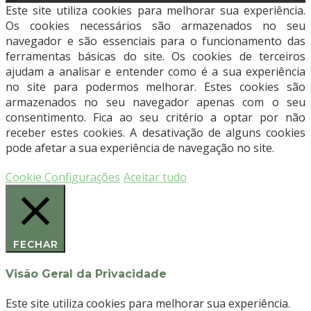
(PTFE)
Este site utiliza cookies para melhorar sua experiência.
–
Os cookies necessários são armazenados no seu
Não
navegador e são essenciais para o funcionamento das
Absorvivel
ferramentas básicas do site. Os cookies de terceiros
–
ajudam a analisar e entender como é a sua experiência
Monofilamento
no site para podermos melhorar. Estes cookies são
–
armazenados no seu navegador apenas com o seu
Corte
consentimento. Fica ao seu critério a optar por não
Reverso
receber estes cookies. A desativação de alguns cookies
–
pode afetar a sua experiência de navegação no site.
3/8
–
Cookie Configurações
Aceitar tudo
DS
19mm
–
4/0
FECHAR
–
75cm
Visão Geral da Privacidade
-
Incolor
Este site utiliza cookies para melhorar sua experiência.
(12