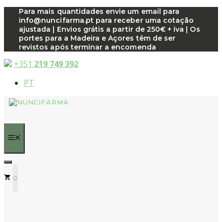
Saltar
Para mais quantidades envie um email para
info@nuncifarma.pt para receber uma cotação
para
ajustada | Envios grátis a partir de 250€ + iva | Os
o
portes para a Madeira e Açores têm de ser
conteúdo
revistos após terminar a encomenda
+351
219 749 392
PT
MENU
0