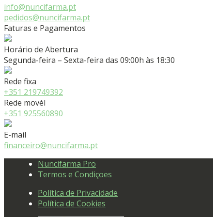
info@nuncifarma.pt
pedidos@nuncifarma.pt
Faturas e Pagamentos
Horário de Abertura
Segunda-feira – Sexta-feira das 09:00h às 18:30
Rede fixa
+351 219749392
Rede movél
+351 925560890
E-mail
financeiro@nuncifarma.pt
Nuncifarma Pro
Termos e Condiçoes
Política de Privacidade
Política de Cookies