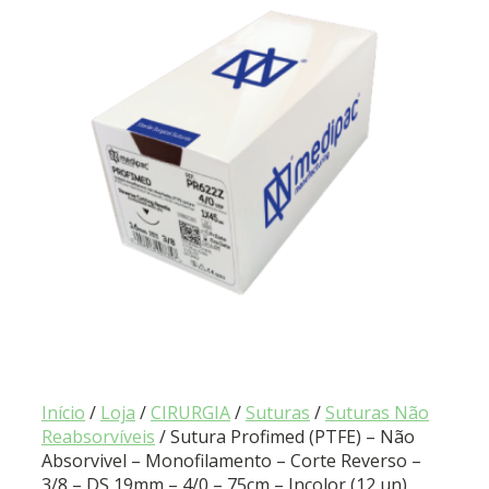
Início
/
Loja
/
CIRURGIA
/
Suturas
/
Suturas Não
Reabsorvíveis
/ Sutura Profimed (PTFE) – Não
Absorvivel – Monofilamento – Corte Reverso –
3/8 – DS 19mm – 4/0 – 75cm – Incolor (12 un)