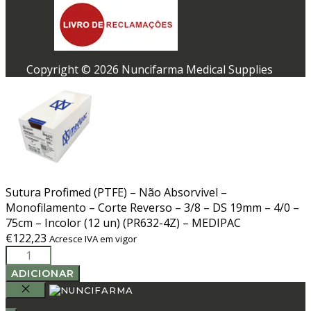
Copyright © 2026 Nuncifarma Medical Supplies
Sutura Profimed (PTFE) – Não Absorvivel –
Monofilamento – Corte Reverso – 3/8 – DS 19mm – 4/0 –
75cm – Incolor (12 un) (PR632-4Z) – MEDIPAC
€
122,23
Acresce IVA em vigor
Quantidade
de
ADICIONAR
Sutura
Profimed
FECHAR